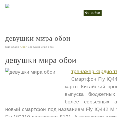
фотообои
Жидки
nt
nt
девушки мира обои
Мир обоев:
Обои
\ девушки мира обои
девушки мира обои
тренажер кардио т
Смартфон Fly IQ442
карты Китайский про
выпуска бюджетных
более серьезных а
новый смартфон под названием Fly IQ442 Mir
Fly MC210 составляет $191. Аккумулятор емк