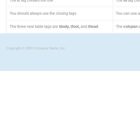
The
tr
tag creates the row
The
td
tag cre
You should always use the closing tags
You can use a 
The three new table tags are
tbody, tfoot,
and
thead
The
colspan
a
Copyright © 2009 Company Name, Inc.