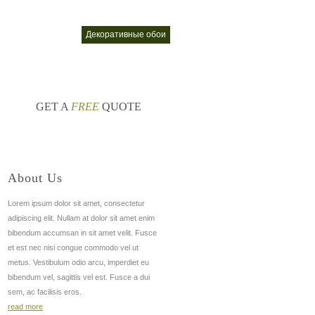
окрытие для обоев
декоративные обои
nt
nt
GET A
FREE
QUOTE
About Us
Lorem ipsum dolor sit amet, consectetur
adipiscing elit. Nullam at dolor sit amet enim
bibendum accumsan in sit amet velit. Fusce
et est nec nisi congue commodo vel ut
metus. Vestibulum odio arcu, imperdiet eu
bibendum vel, sagittis vel est. Fusce a dui
sem, ac facilisis eros.
read more