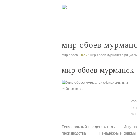
мир обоев мурманс
Мир обоев:
Обои
\ мир обоев мурманск официаль
мир обоев мурманск 
Во
фо
Го
за
Би
Региональный представитель Ищу п
производства Ненадёжные фирмы Р