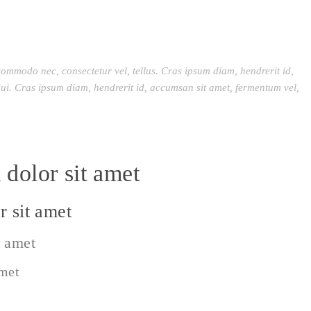
commodo nec, consectetur vel, tellus. Cras ipsum diam, hendrerit id,
ui. Cras ipsum diam, hendrerit id, accumsan sit amet, fermentum vel,
dolor sit amet
 sit amet
t amet
amet