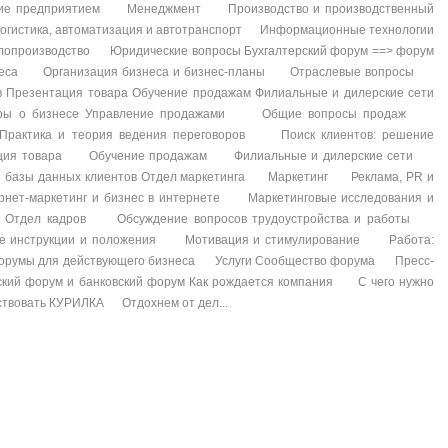
ние предприятием Менеджмент Производство и производственный
истика, автоматизация и автотранспорт Информационные технологии
лопроизводство Юридические вопросы Бухгалтерский форум ==> форум
бизнеса Организация бизнеса и бизнес-планы Отраслевые вопросы
Презентация товара Обучение продажам Филиальные и дилерские сети
ры о бизнесе Управление продажами Общие вопросы продаж
актика и теория ведения переговоров Поиск клиентов: решение
ация товара Обучение продажам Филиальные и дилерские сети
 и базы данных клиентов Отдел маркетинга Маркетинг Реклама, PR и
ет-маркетинг и бизнес в интернете Маркетинговые исследования и
 Отдел кадров Обсуждение вопросов трудоустройства и работы
е инструкции и положения Мотивация и стимулирование Работа:
форумы для действующего бизнеса Услуги Сообщество форума Пресс-
ий форум и банковский форум Как рождается компания С чего нужно
ействовать КУРИЛКА Отдохнем от дел...