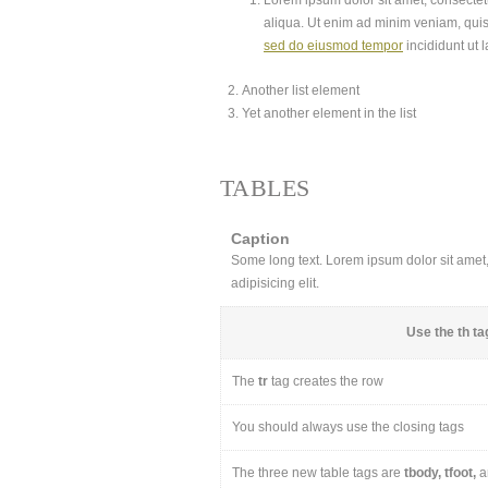
Lorem ipsum dolor sit amet, consectetu
aliqua. Ut enim ad minim veniam, quis
sed do eiusmod tempor
incididunt ut 
Another list element
Yet another element in the list
TABLES
Caption
Some long text. Lorem ipsum dolor sit amet, 
adipisicing elit.
Use the
th
tag
The
tr
tag creates the row
You should always use the closing tags
The three new table tags are
tbody, tfoot,
a