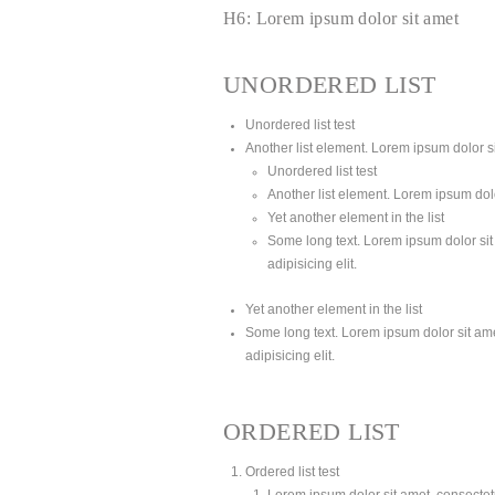
H6: Lorem ipsum dolor sit amet
UNORDERED LIST
Unordered list test
Another list element. Lorem ipsum dolor sit
Unordered list test
Another list element. Lorem ipsum dolor
Yet another element in the list
Some long text. Lorem ipsum dolor sit 
adipisicing elit.
Yet another element in the list
Some long text. Lorem ipsum dolor sit amet
adipisicing elit.
ORDERED LIST
Ordered list test