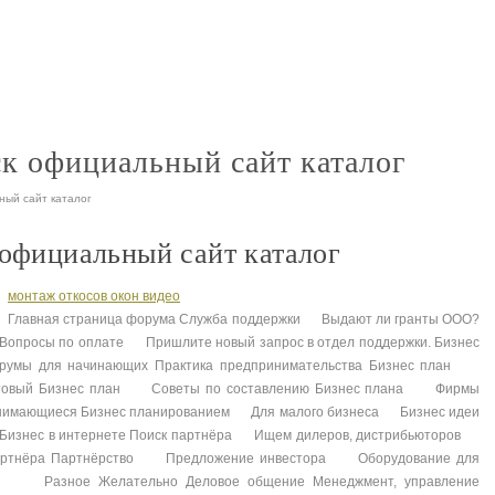
фотообои
Жидкие обои
Стеклообои
Защитные обои
п
nt
nt
nt
nt
к официальный сайт каталог
ный сайт каталог
официальный сайт каталог
монтаж откосов окон видео
Главная страница форума Служба поддержки Выдают ли гранты ООО?
просы по оплате Пришлите новый запрос в отдел поддержки. Бизнес
румы для начинающих Практика предпринимательства Бизнес план
товый Бизнес план Советы по составлению Бизнес плана Фирмы
нимающиеся Бизнес планированием Для малого бизнеса Бизнес идеи
знес в интернете Поиск партнёра Ищем дилеров, дистрибьюторов
артнёра Партнёрство Предложение инвестора Оборудование для
азное Желательно Деловое общение Менеджмент, управление