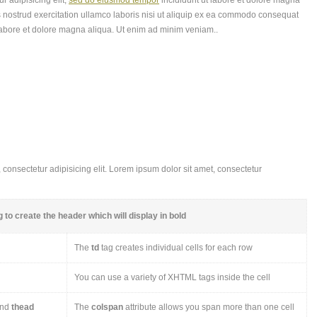
r adipisicing elit,
sed do eiusmod tempor
incididunt ut labore et dolore magna
 nostrud exercitation ullamco laboris nisi ut aliquip ex ea commodo consequat
labore et dolore magna aliqua. Ut enim ad minim veniam..
consectetur adipisicing elit. Lorem ipsum dolor sit amet, consectetur
 to create the header which will display in bold
The
td
tag creates individual cells for each row
You can use a variety of XHTML tags inside the cell
nd
thead
The
colspan
attribute allows you span more than one cell