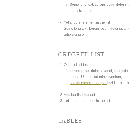
Some long text. Lorem ipsum dolor sit 
adipisicing elit.
Yet another element in the list
Some long text. Lorem ipsum dolor sit amet
adipisicing elit.
ORDERED LIST
Ordered list test
Lorem ipsum dolor sit amet, consectetu
aliqua. Ut enim ad minim veniam, quis
sed do eiusmod tempor
incididunt ut 
Another list element
Yet another element in the list
TABLES