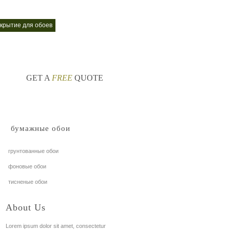
окрытие для обоев
декоративные обои
nt
nt
GET A
FREE
QUOTE
бумажные обои
грунтованные обои
фоновые обои
тисненые обои
About Us
Lorem ipsum dolor sit amet, consectetur