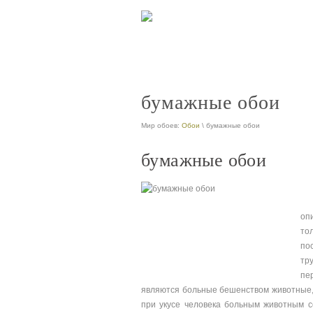
бумажные обои
Мир обоев:
Обои
\ бумажные обои
бумажные обои
оп
то
по
тр
пе
являются больные бешенством животные, и
при укусе человека больным животным с