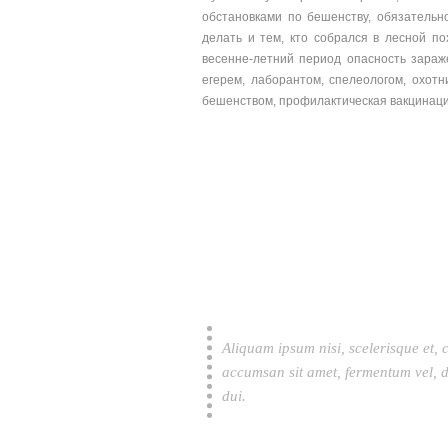
обстановками по бешенству, обязательн
делать и тем, кто собрался в лесной по
весенне-летний период опасность зараж
егерем, лаборантом, спелеологом, охот
бешенством, профилактическая вакцинаци
Aliquam ipsum nisi, scelerisque et, 
accumsan sit amet, fermentum vel, d
dui.