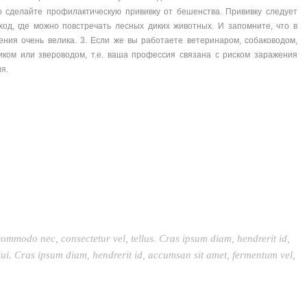
о сделайте профилактическую прививку от бешенства. Прививку следует
ход, где можно повстречать лесных диких животных. И запомните, что в
ения очень велика. 3. Если же вы работаете ветеринаром, собаководом,
ником или звероводом, т.е. ваша профессия связана с риском заражения
я.
commodo nec, consectetur vel, tellus. Cras ipsum diam, hendrerit id,
ui. Cras ipsum diam, hendrerit id, accumsan sit amet, fermentum vel,