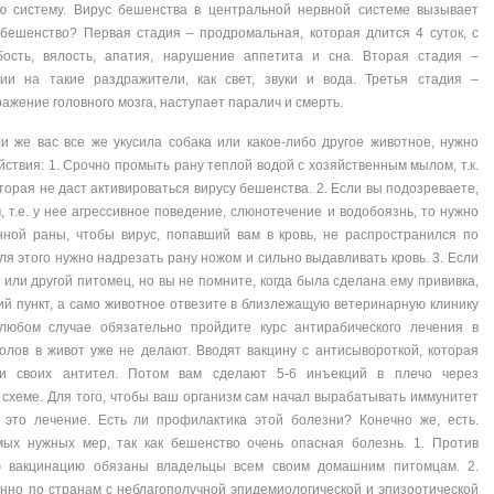
ую систему. Вирус бешенства в центральной нервной системе вызывает
бешенство? Первая стадия – продромальная, которая длится 4 суток, с
бость, вялость, апатия, нарушение аппетита и сна. Вторая стадия –
ии на такие раздражители, как свет, звуки и вода. Третья стадия –
ажение головного мозга, наступает паралич и смерть.
ли же вас все же укусила собака или какое-либо другое животное, нужно
твия: 1. Срочно промыть рану теплой водой с хозяйственным мылом, т.к.
орая не даст активироваться вирусу бешенства. 2. Если вы подозреваете,
 т.е. у нее агрессивное поведение, слюнотечение и водобоязнь, то нужно
нной раны, чтобы вирус, попавший вам в кровь, не распространился по
ля этого нужно надрезать рану ножом и сильно выдавливать кровь. 3. Если
 или другой питомец, но вы не помните, когда была сделана ему прививка,
ий пункт, а само животное отвезите в близлежащую ветеринарную клинику
любом случае обязательно пройдите курс антирабического лечения в
олов в живот уже не делают. Вводят вакцину с антисывороткой, которая
и своих антител. Потом вам сделают 5-6 инъекций в плечо через
схеме. Для того, чтобы ваш организм сам начал вырабатывать иммунитет
 это лечение. Есть ли профилактика этой болезни? Конечно же, есть.
ых нужных мер, так как бешенство очень опасная болезнь. 1. Против
ю вакцинацию обязаны владельцы всем своим домашним питомцам. 2.
нно по странам с неблагополучной эпидемиологической и эпизоотической