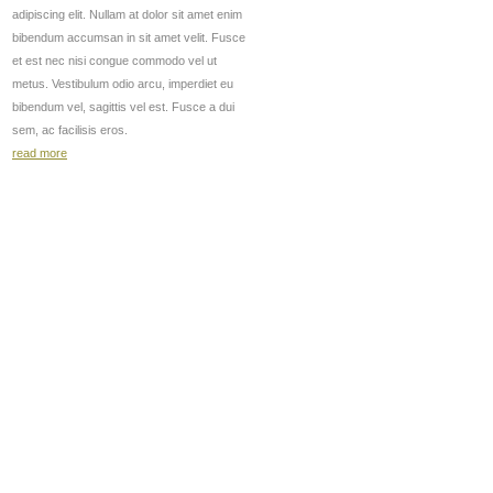
adipiscing elit. Nullam at dolor sit amet enim
bibendum accumsan in sit amet velit. Fusce
et est nec nisi congue commodo vel ut
metus. Vestibulum odio arcu, imperdiet eu
bibendum vel, sagittis vel est. Fusce a dui
sem, ac facilisis eros.
read more