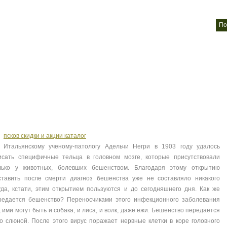
фотообои
Жидкие обои
Стеклообои
Защитные обои
п
nt
nt
nt
nt
псков скидки и акции каталог
Итальянскому ученому-патологу Адельчи Негри в 1903 году удалось
исать специфичные тельца в головном мозге, которые присутствовали
лько у животных, болевших бешенством. Благодаря этому открытию
ставить после смерти диагноз бешенства уже не составляло никакого
уда, кстати, этим открытием пользуются и до сегодняшнего дня. Как же
редается бешенство? Переносчиками этого инфекционного заболевания
ми могут быть и собака, и лиса, и волк, даже ежи. Бешенство передается
о слюной. После этого вирус поражает нервные клетки в коре головного