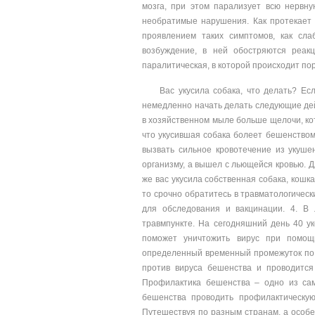
мозга, при этом парализует всю нервн
необратимые нарушения. Как протекает 
проявлением таких симптомов, как сла
возбуждение, в ней обостряются реакц
паралитическая, в которой происходит пор
Вас укусила собака, что делать? Ес
немедленно начать делать следующие дейс
в хозяйственном мыле больше щелочи, кот
что укусившая собака болеет бешенством,
вызвать сильное кровотечение из укуше
организму, а вышел с льющейся кровью. Д
же вас укусила собственная собака, кошка
то срочно обратитесь в травматологическ
для обследования и вакцинации. 4. В 
травмпункте. На сегодняшний день 40 ук
поможет уничтожить вирус при помощ
определенный временный промежуток по 
против вируса бешенства и проводится
Профилактика бешенства – одно из сам
бешенства проводить профилактическу
Путешествуя по разным странам, а особе