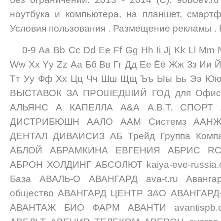
ноутбука и компьютера, на планшет, смарт
Условия пользования . Размещение рекламы .
0-9 Aa Bb Cc Dd Ee Ff Gg Hh Ii Jj Kk Ll Mm
Ww Xx Yy Zz Аа Бб Вв Гг Дд Ее Ёё Жж Зз Ии 
Тт Уу Фф Хх Цц Чч Шш Щщ Ъъ Ыы Ьь Ээ Ю
ВЫСТАВОК ЗА ПРОШЕДШИЙ ГОД для Офиса
АЛЬЯНС А КАПЕЛЛА А&А А.В.Т. СПОРТ
ДИСТРИБЮШН ААЛО ААМ Системз ААНЖ
ДЕНТАЛ ДИВАИСИЗ АБ Трейд Группа Комп
АБЛОЙ АБРАМКИНА ЕВГЕНИЯ АБРИС R
АБРОН ХОЛДИНГ АБСОЛЮТ kaiya-eve-russia
База АВАЛЬ-О АВАНГАРД ava-t.ru Аванга
общество АВАНГАРД ЦЕНТР ЗАО АВАНГАР
АВАНТАЖ БИО ФАРМ АВАНТИ avantispb