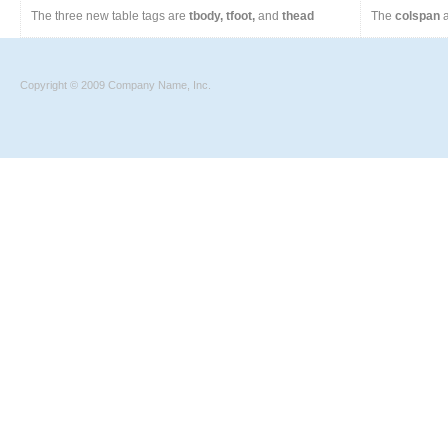
The three new table tags are
tbody, tfoot,
and
thead
The
colspan
a
Copyright © 2009 Company Name, Inc.