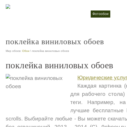
фотообои
Жидки
nt
nt
поклейка виниловых обоев
Мир обоев:
Обои
\ поклейка виниловых обоев
поклейка виниловых обоев
Юридические услу
Каждая картинка (
для рабочего стола)
теги. Например, н
лучшие бесплатные h
scrolls. Выбирайте любые - Вы можете скачат
без ограничений. 2013 - 2014 (C). 9oboev.r