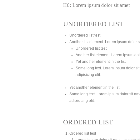
H6: Lorem ipsum dolor sit amet
UNORDERED LIST
Unordered list test
Another list element. Lorem ipsum dolor sit
Unordered list test
Another list element. Lorem ipsum dolor
Yet another element in the list
Some long text. Lorem ipsum dolor sit 
adipisicing elit.
Yet another element in the list
Some long text. Lorem ipsum dolor sit amet
adipisicing elit.
ORDERED LIST
Ordered list test