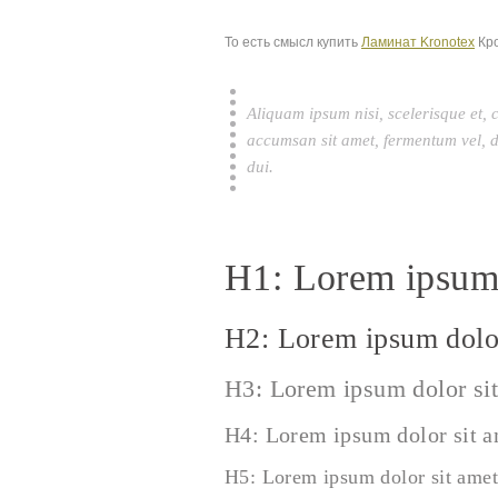
То есть смысл купить
Ламинат Kronotex
Кро
Aliquam ipsum nisi, scelerisque et, 
accumsan sit amet, fermentum vel, d
dui.
H1: Lorem ipsum 
H2: Lorem ipsum dolor
H3: Lorem ipsum dolor si
H4: Lorem ipsum dolor sit 
H5: Lorem ipsum dolor sit amet