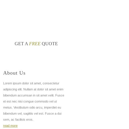
окрытие для обоев
декоративные обои
nt
nt
GET A
FREE
QUOTE
About Us
Lorem ipsum dolor sit amet, consectetur
adipiscing elit. Nullam at dolor sit amet enim
bibendum accumsan in sit amet velit. Fusce
et est nec nisi congue commodo vel ut
metus. Vestibulum odio arcu, imperdiet eu
bibendum vel, sagittis vel est. Fusce a dui
sem, ac facilisis eros.
read more