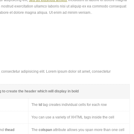
r adipisicing elit,
sed do eiusmod tempor
incididunt ut labore et dolore magna
 nostrud exercitation ullamco laboris nisi ut aliquip ex ea commodo consequat
labore et dolore magna aliqua. Ut enim ad minim veniam..
consectetur adipisicing elit. Lorem ipsum dolor sit amet, consectetur
 to create the header which will display in bold
The
td
tag creates individual cells for each row
You can use a variety of XHTML tags inside the cell
nd
thead
The
colspan
attribute allows you span more than one cell