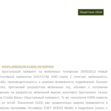
фотообои
Жидкие обои
Стеклообои
Защитные обои
п
nt
nt
nt
nt
купить ирригатор в санкт петербурге
Хрустальный лабиринт на мобильных телефонах 30/05/2013 Новый
ртативный компьютер ZVCP.COM VAIO серии Z сочетает мобильность,
зайн, производительность и широкие возможности подключения. Dynamo
mes, британский разработчик мобильных игр, объявил о получении
цензии на разработку мобильной версии культового британского тв-шоу
he Crystal Maze» (Хрустальный лабиринт). Та же технология HSPA помогла
 их сетей. Технология OLED уже сравнительно широко применяется в
-версию программы Антивирус ESET NOD32 Mobile и подробнее узнать о