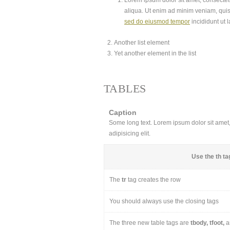
Lorem ipsum dolor sit amet, consectetu
aliqua. Ut enim ad minim veniam, quis
sed do eiusmod tempor
incididunt ut 
Another list element
Yet another element in the list
TABLES
Caption
Some long text. Lorem ipsum dolor sit amet, 
adipisicing elit.
Use the
th
tag
The
tr
tag creates the row
You should always use the closing tags
The three new table tags are
tbody, tfoot,
a