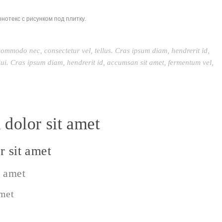
нотекс с рисунком под плитку.
commodo nec, consectetur vel, tellus. Cras ipsum diam, hendrerit id,
ui. Cras ipsum diam, hendrerit id, accumsan sit amet, fermentum vel,
dolor sit amet
 sit amet
t amet
amet