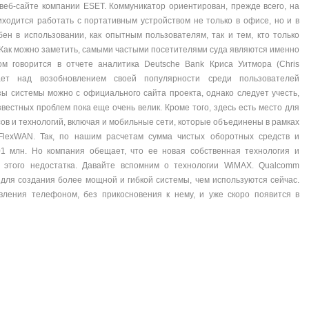
веб-сайте компании ESET. Коммуникатор ориентирован, прежде всего, на
ходится работать с портативным устройством не только в офисе, но и в
бен в использовании, как опытным пользователям, так и тем, кто только
 Как можно заметить, самыми частыми посетителями суда являются именно
ом говорится в отчете аналитика Deutsche Bank Криса Уитмора (Chris
тает над возобновлением своей популярности среди пользователей
ы системы можно с официального сайта проекта, однако следует учесть,
звестных проблем пока еще очень велик. Кроме того, здесь есть место для
в и технологий, включая и мобильные сети, которые объединены в рамках
FlexWAN. Так, по нашим расчетам сумма чистых оборотных средств и
01 млн. Но компания обещает, что ее новая собственная технология и
 этого недостатка. Давайте вспомним о технологии WiMAX. Qualcomm
для создания более мощной и гибкой системы, чем используются сейчас.
вления телефоном, без прикосновения к нему, и уже скоро появится в